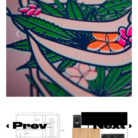
‹
Prev
Next
›